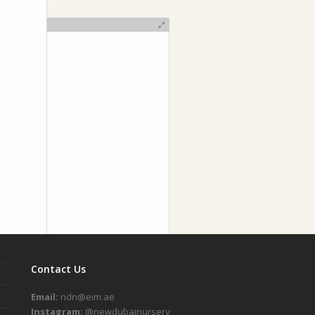
Contact Us
Email:
ndn@eim.ae
Instagram:
@newdubainursery