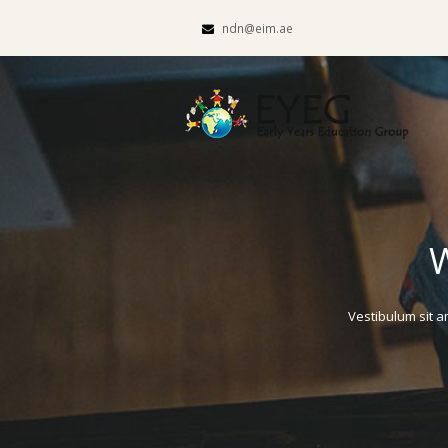
ndn@eim.ae
W
Vestibulum sit a