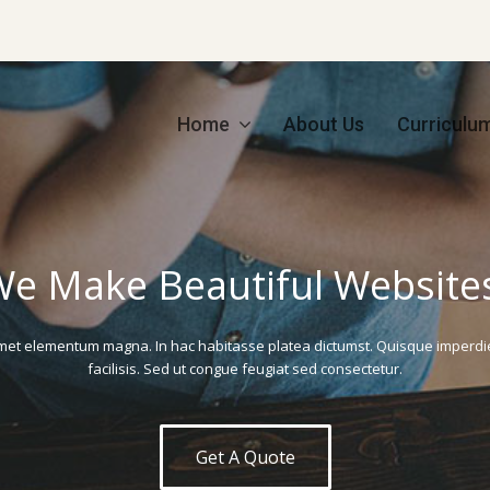
Home
About Us
Curriculu
e Make Beautiful Website
met elementum magna. In hac habitasse platea dictumst. Quisque imperdiet
facilisis. Sed ut congue feugiat sed consectetur.
Get A Quote