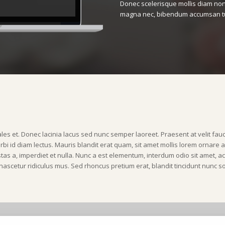
Donec scelerisque mollis diam non
magna nec, bibendum accumsan tu
ales et. Donec lacinia lacus sed nunc semper laoreet. Praesent at velit fau
i id diam lectus. Mauris blandit erat quam, sit amet mollis lorem ornare a.
as a, imperdiet et nulla. Nunc a est elementum, interdum odio sit amet, a
nascetur ridiculus mus. Sed rhoncus pretium erat, blandit tincidunt nunc s