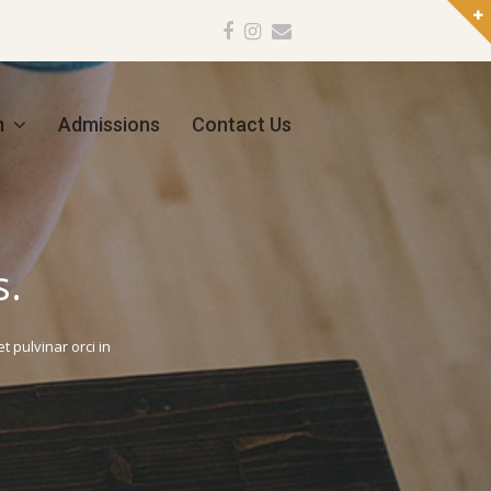
Facebook
Instagram
Email
m
Admissions
Contact Us
s.
 pulvinar orci in