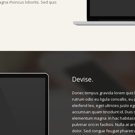
gna rhoncus lobortis. Sed quis
Devise.
Donec tempus gravida lorem quis l
rutrum odio eu ligula convallis, eu
eleifend leo, eget ultricies justo e
accumsan quam tincidunt id. Duis n
elementum magna. In hac habitass
pulvinar orci in facilisis. Nulla at a
dolor. Sed congue feugiat pharetr