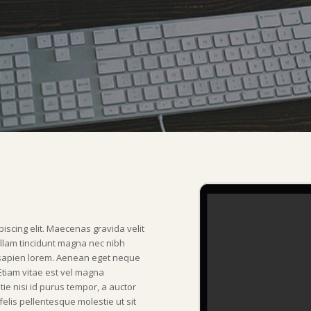
iscing elit. Maecenas gravida velit
 Nullam tincidunt magna nec nibh
t sapien lorem. Aenean eget neque
 Etiam vitae est vel magna
e nisi id purus tempor, a auctor
felis pellentesque molestie ut sit