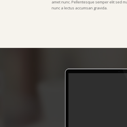
amet nunc. Pellentesque semper elit sed ma
nunc a lectus accumsan gravida.