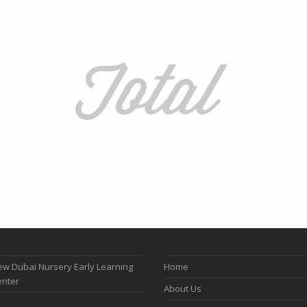
w Dubai Nursery Early Learning
Home
enter
About Us